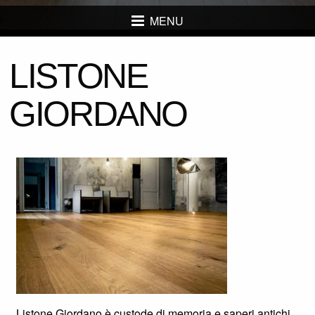
MENU
LISTONE
GIORDANO
Listone Giordano è custode di memoria e saperi antichi.